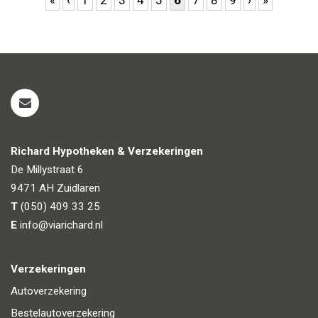
«
‹
1
2
3
4
5
6
7
8
9
›
»
Richard Hypotheken & Verzekeringen
De Millystraat 6
9471 AH
Zuidlaren
T
(050) 409 33 25
E
info@viarichard.nl
Verzekeringen
Autoverzekering
Bestelautoverzekering